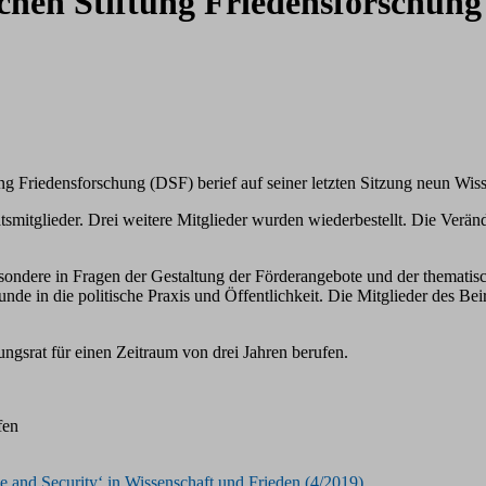
schen Stiftung Friedensforschung
ung Friedensforschung (DSF) berief auf seiner letzten Sitzung neun Wi
tsmitglieder. Drei weitere Mitglieder wurden wiederbestellt. Die Ver
sondere in Fragen der Gestaltung der Förderangebote und der thematisch
de in die politische Praxis und Öffentlichkeit. Die Mitglieder des Bei
ungsrat für einen Zeitraum von drei Jahren berufen.
fen
and Security‘ in Wissenschaft und Frieden (4/2019)