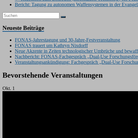
Bericht: Tagung zu autonomen Waffensystemen in der Evang
Neueste Beiträge
FONAS-Jahrestagung und 30-Jahre-Festveranstaltung
FONAS trauert um Kathryn Nixdorff
Neue Akzente in Zeiten technologischer Umbrüche und bewaffn
Nachbericht: FONAS-Fachgespräch „Dual-Use Forschungsförde
Veranstaltungsankündigung: Fachgespräch „Dual-Use Forschung
Bevorstehende Veranstaltungen
Okt.
1