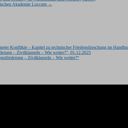
elischen Akademie Loccum
→
eter Konflikte – Kapitel zu technischer Friedensforschung im Handbu
rung – Zivilklauseln – Wie weiter?“, 01.12.2025
sförderung – Zivilklauseln – Wie weiter?“