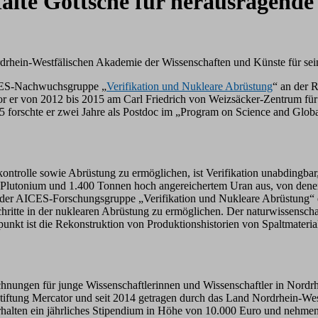
te Göttsche für herausragende 
rhein-Westfälischen Akademie der Wissenschaften und Künste für sein
AICES-Nachwuchsgruppe „
Verifikation und Nukleare Abrüstung
“ an der 
evor er von 2012 bis 2015 am Carl Friedrich von Weizsäcker-Zentrum f
 forschte er zwei Jahre als Postdoc im „Program on Science and Global
trolle sowie Abrüstung zu ermöglichen, ist Verifikation unabdingbar, 
lutonium und 1.400 Tonnen hoch angereichertem Uran aus, von denen 
er AICES-Forschungsgruppe „Verifikation und Nukleare Abrüstung“ en
itte in der nuklearen Abrüstung zu ermöglichen. Der naturwissenschaf
unkt ist die Rekonstruktion von Produktionshistorien von Spaltmaterial
nungen für junge Wissenschaftlerinnen und Wissenschaftler in Nordrh
iftung Mercator und seit 2014 getragen durch das Land Nordrhein-Westf
rhalten ein jährliches Stipendium in Höhe von 10.000 Euro und nehmen 