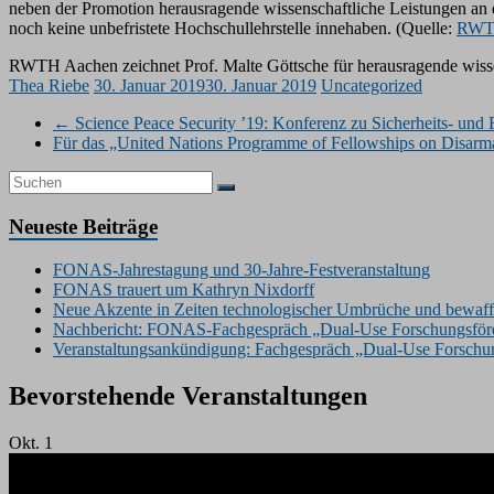
neben der Promotion herausragende wissenschaftliche Leistungen an 
noch keine unbefristete Hochschullehrstelle innehaben. (Quelle:
RWT
RWTH Aachen zeichnet Prof. Malte Göttsche für herausragende wisse
Thea Riebe
30. Januar 2019
30. Januar 2019
Uncategorized
←
Science Peace Security ’19: Konferenz zu Sicherheits- und 
Für das „United Nations Programme of Fellowships on Disarma
Neueste Beiträge
FONAS-Jahrestagung und 30-Jahre-Festveranstaltung
FONAS trauert um Kathryn Nixdorff
Neue Akzente in Zeiten technologischer Umbrüche und bewaffn
Nachbericht: FONAS-Fachgespräch „Dual-Use Forschungsförde
Veranstaltungsankündigung: Fachgespräch „Dual-Use Forschung
Bevorstehende Veranstaltungen
Okt.
1