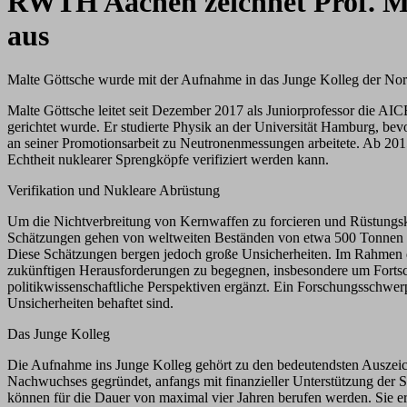
RWTH Aachen zeichnet Prof. Mal
aus
Malte Göttsche wurde mit der Aufnahme in das Junge Kolleg der Nord
Malte Göttsche leitet seit Dezember 2017 als Juniorprofessor die 
gerichtet wurde. Er studierte Physik an der Universität Hamburg, b
an seiner Promotionsarbeit zu Neutronenmessungen arbeitete. Ab 2015
Echtheit nuklearer Sprengköpfe verifiziert werden kann.
Verifikation und Nukleare Abrüstung
Um die Nichtverbreitung von Kernwaffen zu forcieren und Rüstungskon
Schätzungen gehen von weltweiten Beständen von etwa 500 Tonnen P
Diese Schätzungen bergen jedoch große Unsicherheiten. Im Rahmen d
zukünftigen Herausforderungen zu begegnen, insbesondere um Fortschr
politikwissenschaftliche Perspektiven ergänzt. Ein Forschungsschwerp
Unsicherheiten behaftet sind.
Das Junge Kolleg
Die Aufnahme ins Junge Kolleg gehört zu den bedeutendsten Auszeich
Nachwuchses gegründet, anfangs mit finanzieller Unterstützung der St
können für die Dauer von maximal vier Jahren berufen werden. Sie e