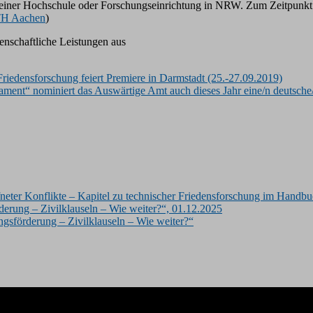
einer Hochschule oder Forschungseinrichtung in NRW. Zum Zeitpunkt de
H Aachen
)
nschaftliche Leistungen aus
Friedensforschung feiert Premiere in Darmstadt (25.-27.09.2019)
ment“ nominiert das Auswärtige Amt auch dieses Jahr eine/n deutsche
eter Konflikte – Kapitel zu technischer Friedensforschung im Handbu
rung – Zivilklauseln – Wie weiter?“, 01.12.2025
sförderung – Zivilklauseln – Wie weiter?“