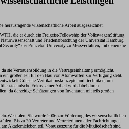
wissenschaftliche Leistungen
e herausragende wissenschaftliche Arbeit ausgezeichnet.
RWTH, die er durch ein Freigeist-Fellowship der VolkswagenStiftung
ür Naturwissenschaft und Friedensforschung der Universität Hamburg
 Security“ der Princeton University zu Messverfahren, mit denen die
da sie Vertrauensbildung in die Vertragseinhaltung ermöglicht.
ein großer Teil für den Bau von Atomwaffen zur Verfügung steht.
twickelt Göttsche Verifikationskonzepte und -techniken, um
tlich-technische Fokus seiner Arbeit wird dabei durch
ien, da derzeitige Schätzungen von Inventaren mit teils großen
ein-Westfalen. Sie wurde 2006 zur Förderung des wissenschaftlichen
alen. Bis zu 30 Vertreter und Vertreterinnen aller Fachrichtungen
am Akademieleben teil. Voraussetzung für die Mitgliedschaft sind