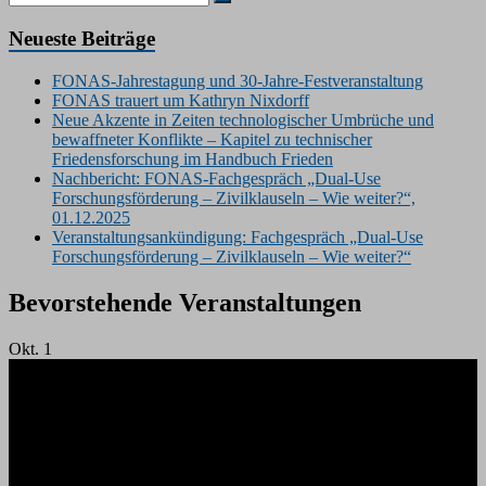
Neueste Beiträge
FONAS-Jahrestagung und 30-Jahre-Festveranstaltung
FONAS trauert um Kathryn Nixdorff
Neue Akzente in Zeiten technologischer Umbrüche und
bewaffneter Konflikte – Kapitel zu technischer
Friedensforschung im Handbuch Frieden
Nachbericht: FONAS-Fachgespräch „Dual-Use
Forschungsförderung – Zivilklauseln – Wie weiter?“,
01.12.2025
Veranstaltungsankündigung: Fachgespräch „Dual-Use
Forschungsförderung – Zivilklauseln – Wie weiter?“
Bevorstehende Veranstaltungen
Okt.
1